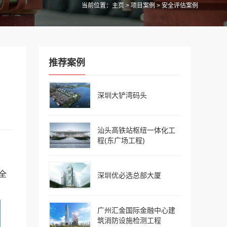
当前位置：
主页
>
项目案例
> 安全评估案例
推荐案例
深圳大铲湾码头
汕头高铁站枢纽一体化工
程(东广场工程)
全
深圳优必选总部大厦
广州汇金国际金融中心建
筑消防设施检测工程