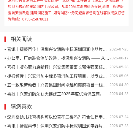
深圳市兴安消防工程有限公司,是一家以消防工程设计与施工、消防维保与
检测为核心的建筑消防工程公司，从事20多年消防验收报建,消防工程维保,
消防安装改造,建筑消防施工. 如有消防业务问题需求咨询在线客服或拨打咨
询热线：0755-25878611
相关阅读
• 喜讯｜捷报再传！深圳兴安消防中标深圳国润电器片区城市更新项目消防工程（一标段）
2026-07-23
• 办公室、厂房装修消防改造，找深圳兴安消防 —— 从设计到验收，一站式合规交付
2026-06-17
• 喜报｜凝心聚力启新程！兴安集团董事长郭伟强荣任深圳市河南郑州商会创会会长
2026-05-28
• 捷报频传｜兴安消防中标多项消防工程项目，以专业实力护航城市安全
2026-05-06
• 五一致敬劳动者｜兴安集团慰问卓越和奕府项目一线工友，情暖人心守安全
2026-04-30
• 喜报｜兴安消防荣获天健建工2025年度优秀供应商，以专业守护安全
2026-04-23
猜您喜欢
• 深圳婴幼儿托育机构可以设置在二楼吗？符合住建申报验收的条件吗？
2026-07-24
• 喜讯｜捷报再传！深圳兴安消防中标深圳国润电器片区城市更新项目消防工程（一标段）
2026-07-23