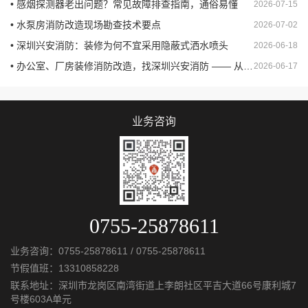
• 感烟探测器老出问题？常见故障排查指南，通俗易懂
2026-07-15
• 水泵房消防改造现场勘查技术要点
2026-07-02
• 深圳兴安消防：装修为何不宜采用隐蔽式洒水喷头
2026-06-18
• 办公室、厂房装修消防改造，找深圳兴安消防 —— 从设计到验收，一站式合规交付
2026-06-17
业务咨询
0755-25878611
业务咨询：
0755-25878611
/
0755-25878611
节假值班：
13310858228
联系地址：深圳市龙岗区南湾街道上李朗社区平吉大道66号康利城7
号楼603A单元