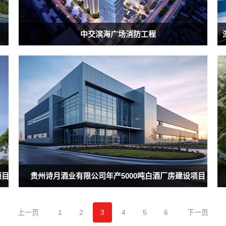
中交滨海广场消防工程
项目
贵州诗月酒业有限公司年产5000吨白酒厂房建设项目
上一页
1
2
3
4
5
6
下一页