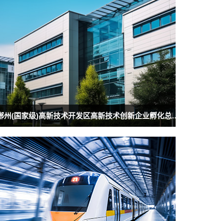
郴州(国家级)高新技术开发区高新技术创新企业孵化总部经济产业园基础配套项目、自贸试验区郴州片区自贸综合服务中心项目消防专业分包工程