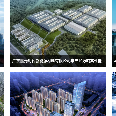
广东嘉元时代新能源材料有限公司年产10万吨高性能电解铜箔建设项目--铜厂房3#、9#消防工程