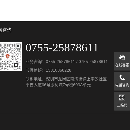
务咨询
0755-25878611
业务咨询：
0755-25878611
/
0755-25878611
在线客服
节假值班：
13310858228
联系地址：深圳市龙岗区南湾街道上李朗社区
平吉大道66号康利城7号楼603A单元
电话咨询
二维码