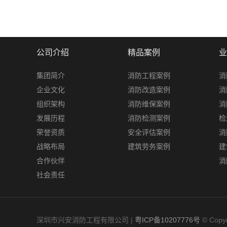
公司介绍
精品案例
业
集团简介
消防工程案例
消
企业文化
消防改造案例
消
组织架构
消防维保案例
消
发展历程
消防检测案例
检
荣誉资质
安全评估案例
消
战略布局
建筑劳务案例
建
合作伙伴
消
社会责任
深圳市兴安消防工程有限公司 |
粤ICP备10207776号
© Cop