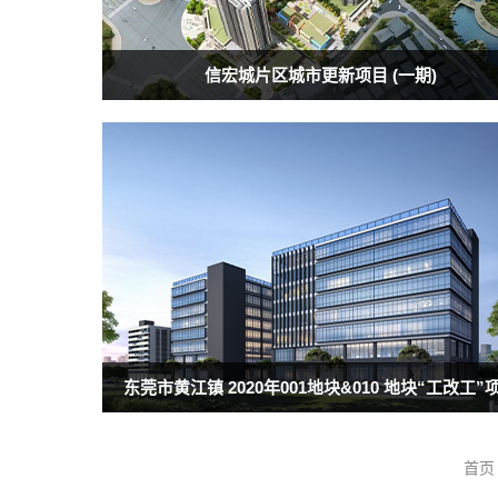
信宏城片区城市更新项目 (一期)
东莞市黄江镇 2020年001地块&010 地块“工改工”
首页