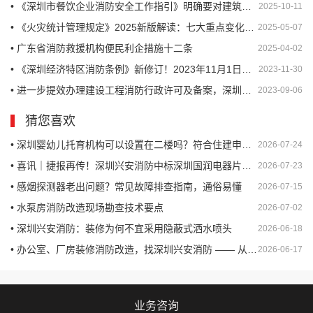
• 《深圳市餐饮企业消防安全工作指引》明确要对建筑消防设施每年至少进行一次全面检测
2025-10-11
• 《火灾统计管理规定》2025新版解读：七大重点变化与影响
2025-05-07
• 广东省消防救援机构便民利企措施十二条
2025-04-02
• 《深圳经济特区消防条例》新修订！2023年11月1日起施行，企业单位未进行年度消防检测将面临一至五万罚款！同时处罚单位消防安全责任人
2023-11-30
• 进一步提效办理建设工程消防行政许可及备案，深圳市住建局发布公告
2023-09-06
猜您喜欢
• 深圳婴幼儿托育机构可以设置在二楼吗？符合住建申报验收的条件吗？
2026-07-24
• 喜讯｜捷报再传！深圳兴安消防中标深圳国润电器片区城市更新项目消防工程（一标段）
2026-07-23
• 感烟探测器老出问题？常见故障排查指南，通俗易懂
2026-07-15
• 水泵房消防改造现场勘查技术要点
2026-07-02
• 深圳兴安消防：装修为何不宜采用隐蔽式洒水喷头
2026-06-18
• 办公室、厂房装修消防改造，找深圳兴安消防 —— 从设计到验收，一站式合规交付
2026-06-17
业务咨询